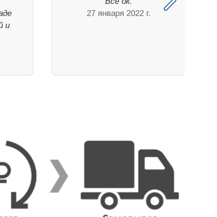
Все ок.
аде
27 января 2022 г.
й и