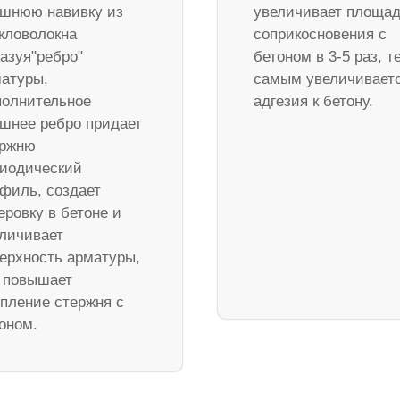
шнюю навивку из
увеличивает площа
кловолокна
соприкосновения с
азуя"ребро"
бетоном в 3-5 раз, т
атуры.
самым увеличивает
олнительное
адгезия к бетону.
шнее ребро придает
ержню
иодический
филь, создает
еровку в бетоне и
личивает
ерхность арматуры,
 повышает
пление стержня с
оном.