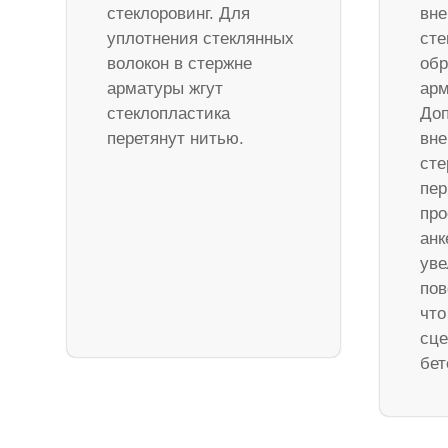
стеклоровинг. Для
вне
уплотнения стеклянных
сте
волокон в стержне
обр
арматуры жгут
арм
стеклопластика
Доп
перетянут нитью.
вне
ст
пер
про
анк
уве
пов
что
сце
бет