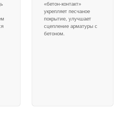
дь
«бетон-контакт»
укрепляет песчаное
ем
покрытие, улучшает
ся
сцепление арматуры с
бетоном.