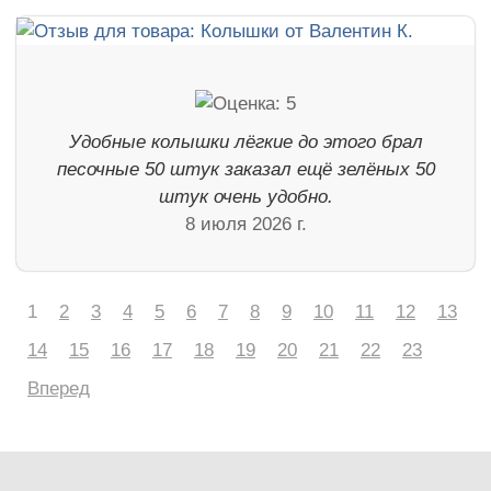
Удобные колышки лёгкие до этого брал
песочные 50 штук заказал ещё зелёных 50
штук очень удобно.
8 июля 2026 г.
1
2
3
4
5
6
7
8
9
10
11
12
13
14
15
16
17
18
19
20
21
22
23
Вперед