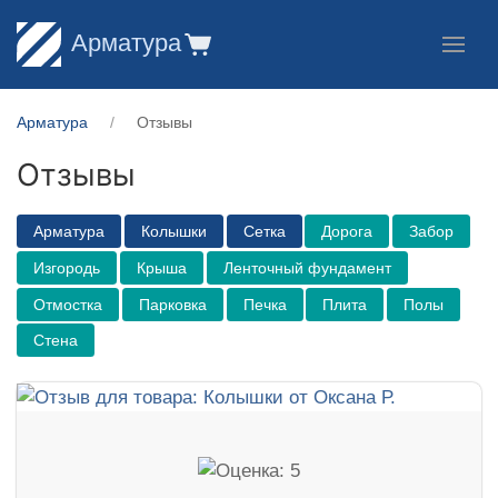
Арматура
Арматура
Отзывы
Отзывы
Арматура
Колышки
Сетка
Дорога
Забор
Изгородь
Крыша
Ленточный фундамент
Отмостка
Парковка
Печка
Плита
Полы
Стена