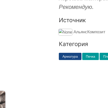
Рекомендую.
Источник
АльянсКомпозит
Категория
Арматура
Печка
Пл