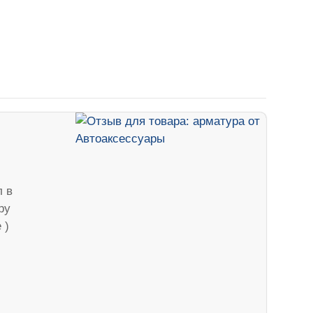
л в
ру
 )