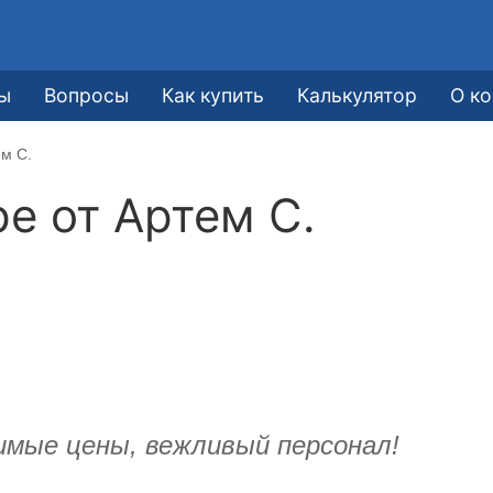
ы
Вопросы
Как купить
Калькулятор
О к
ем С.
ре от
Артем С.
имые цены, вежливый персонал!