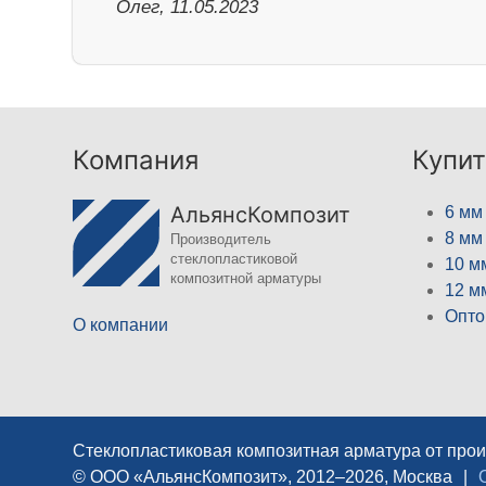
Олег, 11.05.2023
Компания
Купит
АльянсКомпозит
6 мм
8 мм
Производитель
стеклопластиковой
10 м
композитной арматуры
12 м
Опто
О компании
Стеклопластиковая композитная арматура от про
© ООО «АльянсКомпозит», 2012–2026, Москва
|