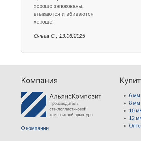
хорошо запокованы,
втыкаются и вбиваются
хорошо!
Ольга С., 13.06.2025
Компания
Купит
АльянсКомпозит
6 мм
8 мм
Производитель
стеклопластиковой
10 м
композитной арматуры
12 м
Опто
О компании