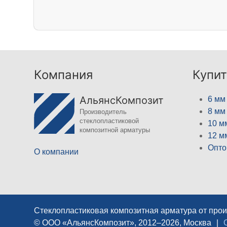
Компания
Купит
АльянсКомпозит
6 мм
8 мм
Производитель
стеклопластиковой
10 м
композитной арматуры
12 м
Опто
О компании
Стеклопластиковая композитная арматура от про
© ООО «АльянсКомпозит», 2012–2026, Москва
|