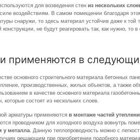
используются для возведения стен
из нескольких слое
 силе воздействиям. В самом помещении благодаря это
туры снаружи, то здесь материал устойчив даже к той 
 конструкции, не будут реагировать так, как нужно, то
зи применяются в следующи
естве основного строительного материала бетонных пан
пление, производственных, жилых объектов, а также объ
льзованием в качестве основного материала газобетонны
, которые состоят из нескольких слоев.
тной арматуры применяются
в монтаже частей утеплен
яются проводником для холодного воздуха вовнутрь по
м у металла
. Данную теплопроводность можно с легкост
случаях решающим при приобретении подобного материа