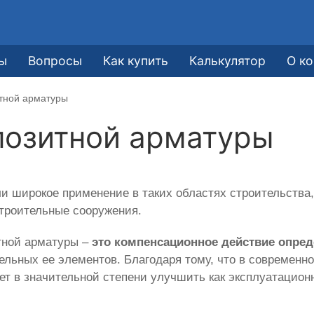
ы
Вопросы
Как купить
Калькулятор
О к
итной арматуры
позитной арматуры
и широкое применение в таких областях строительства,
строительные сооружения.
тной арматуры –
это компенсационное действие опре
дельных ее элементов. Благодаря тому, что в современ
яет в значительной степени улучшить как эксплуатацион