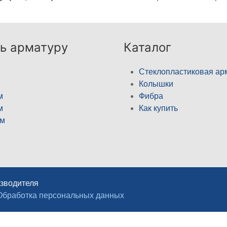
ь арматуру
Каталог
Стеклопластиковая ар
Колышки
м
Фибра
м
Как купить
м
изводителя
Обработка персональных данных