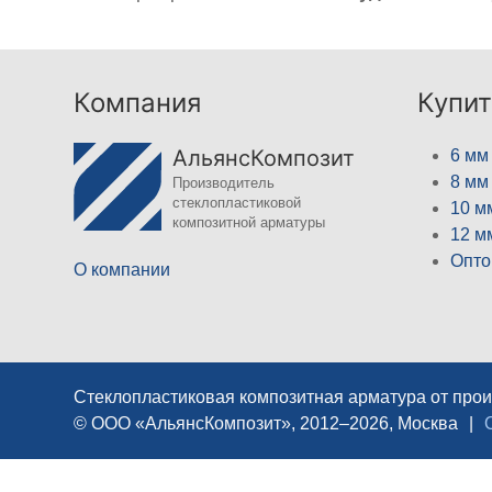
Компания
Купит
АльянсКомпозит
6 мм
8 мм
Производитель
стеклопластиковой
10 м
композитной арматуры
12 м
Опто
О компании
Стеклопластиковая композитная арматура от про
© ООО «АльянсКомпозит», 2012–2026, Москва
|